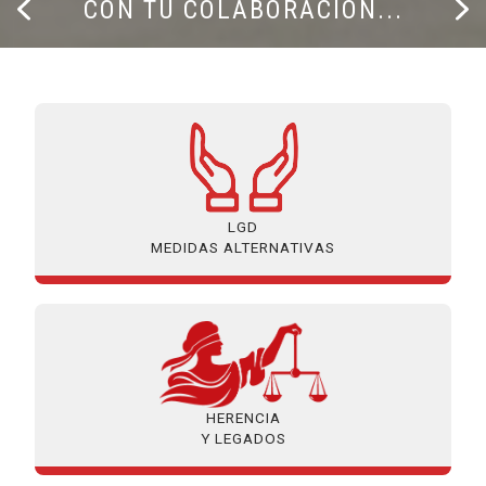
ÚLTIMA PÁGINA
SI
CON TU COLABORACIÓN...
LGD
MEDIDAS ALTERNATIVAS
HERENCIA
Y LEGADOS