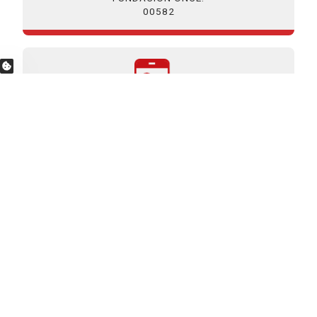
00582
OPCIONES DE PRIVACIDAD
LLÁMANOS
915068918-8919
NUESTROS
COLABORADORES