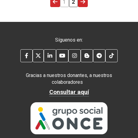
PÁGINA ANTERIOR
PÁGINA
PÁGINA ACTUAL
PRIMERA PÁGINA
1
2
Síguenos en:
FACEBOOK
TWITTER
LINKEDIN
YOUTUBE
INSTAGRAM
BLOG
TELEGRAM
TIKTOK
Gracias a nuestros donantes, a nuestros
colaboradores
Consultar aquí