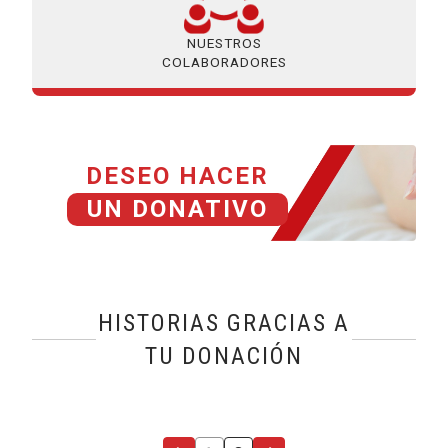
NUESTROS
COLABORADORES
DESEO HACER
UN DONATIVO
HISTORIAS GRACIAS A
TU DONACIÓN
@name, visualizando página 2 de 2